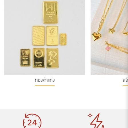
ทองคำแท่ง
สร