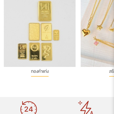
ทองคำแท่ง
สร