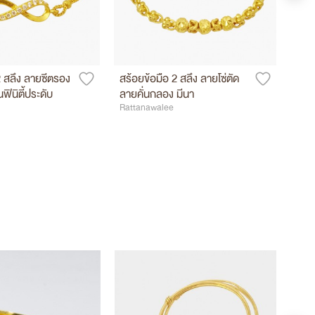
2 สลึง ลายซีตรอง
สร้อยข้อมือ 2 สลึง ลายโซ่ตัด
สร้อ
ฟินิตี้ประดับ
ลายคั่นกลอง มีนา
ตุ้ง
Rattanawalee
Ratt