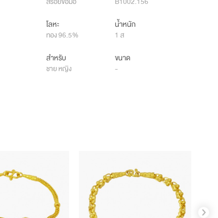
สร้อยข้อมือ
B1002.156
โลหะ
น้ำหนัก
ทอง 96.5%
1 ส
สำหรับ
ขนาด
ชาย หญิง
-