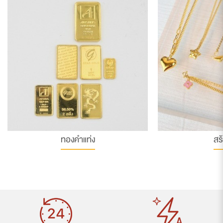
ทองคำแท่ง
สร