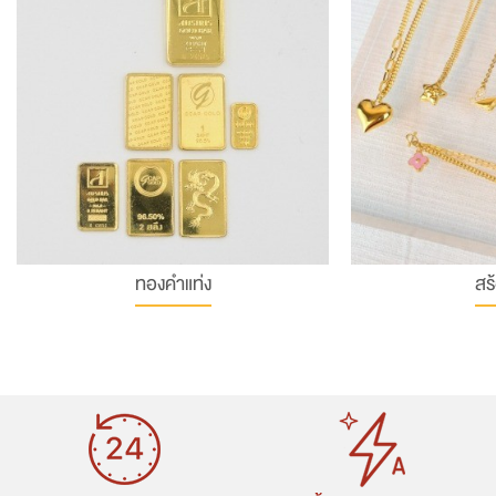
ทองคำแท่ง
สร