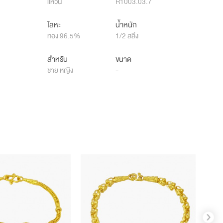
แหวน
R1003.03.7
โลหะ
น้ำหนัก
ทอง 96.5%
1/2 สลึง
สำหรับ
ขนาด
ชาย หญิง
-