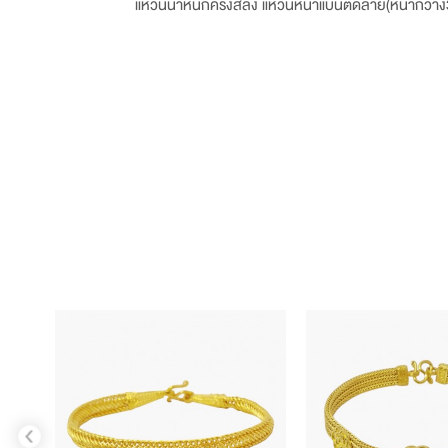
แหวนน้ำหนักครึ่งสลึง แหวนหน้าแบนตัดลาย(หน้ากว้า