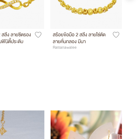
2 สลึง ลายซีตรอง
สร้อยข้อมือ 2 สลึง ลายโซ่ตัด
สร้อ
ฟินิตี้ประดับ
ลายคั่นกลอง มีนา
ตุ้ง
Rattanawalee
Ratt