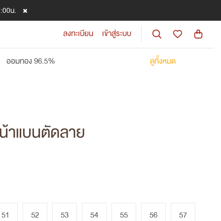
8:00น.
ลงทะเบียน
เข้าสู่ระบบ
ออมทอง 96.5%
ดูทั้งหมด
หน้าแบนตัดลาย
51
52
53
54
55
56
57