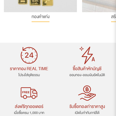
ทองคำแท่ง
สร
ราคาทอง REAL TIME
ซื้อสินค้าหักบัญชี
โปรงใส่ยุติธรรม
ออมทอง-ออมเงินอัตโนมัติ
ส่งฟรีทุกออเดอร์
รับซื้อทองเก่าราคาสูง
เมื่อซื้อครม 1,000 บาท
เปิดใบกำกับภาษีได้