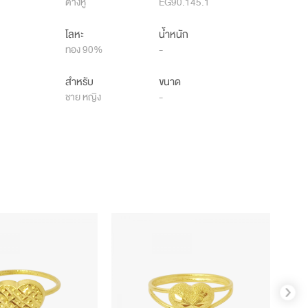
ต่างหู
EG90.145.1
โลหะ
น้ำหนัก
ทอง 90%
-
สำหรับ
ขนาด
ชาย หญิง
-