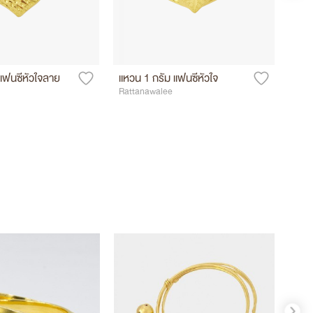
แฟนซีหัวใจลาย
แหวน 1 กรัม แฟนซีหัวใจ
แหว
Rattanawalee
Ratt