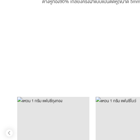
ต่างหูทอง90% เกลี้ยงครึ่งฝาแบบแป้นติดหู(ขนาด 5mm