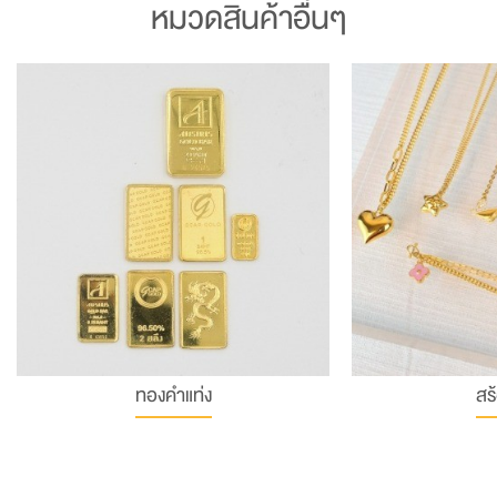
หมวดสินค้าอื่นๆ
ทองคำแท่ง
สร