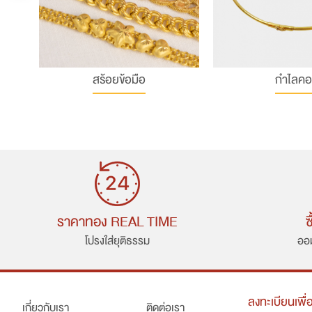
สร้อยข้อมือ
กำไลค
ราคาทอง REAL TIME
ซ
โปรงใส่ยุติธรรม
ออม
ลงทะเบียนเพื่
เกี่ยวกับเรา
ติดต่อเรา