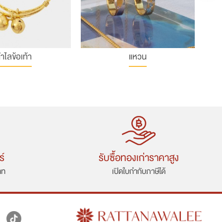
ำไลข้อเท้า
แหวน
ร์
รับซื้อทองเก่าราคาสูง
าท
เปิดใบกำกับภาษีได้