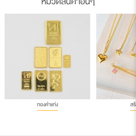
หมวดสินค้าอื่นๆ
ทองคำแท่ง
สร