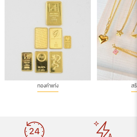
ทองคำแท่ง
สร