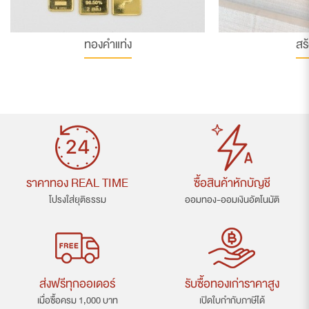
ทองคำแท่ง
สร
ราคาทอง REAL TIME
ซื้อสินค้าหักบัญชี
โปรงใส่ยุติธรรม
ออมทอง-ออมเงินอัตโนมัติ
ส่งฟรีทุกออเดอร์
รับซื้อทองเก่าราคาสูง
เมื่อซื้อครม 1,000 บาท
เปิดใบกำกับภาษีได้