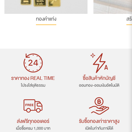
ทองคำแท่ง
สร
ราคาทอง REAL TIME
ซื้อสินค้าหักบัญชี
โปรงใส่ยุติธรรม
ออมทอง-ออมเงินอัตโนมัติ
ส่งฟรีทุกออเดอร์
รับซื้อทองเก่าราคาสูง
เมื่อซื้อครม 1,000 บาท
เปิดใบกำกับภาษีได้