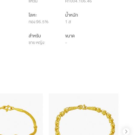
แหวน
R1004.106.46
โลหะ
น้ำหนัก
ทอง 96.5%
1 ส
สำหรับ
ขนาด
ชาย หญิง
-