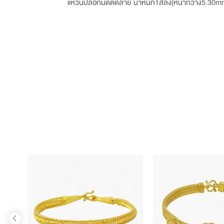
แหวนปลอกมีดตัดลาย น้ำหนัก1สลึง(หน้ากว้าง5.30m