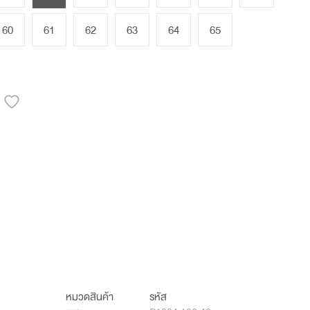
60
61
62
63
64
65
หมวดสินค้า
รหัส