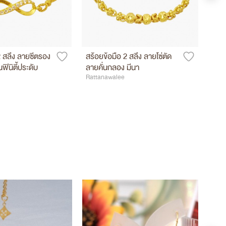
2 สลึง ลายซีตรอง
สร้อยข้อมือ 2 สลึง ลายโซ่ตัด
สร้อ
ฟินิตี้ประดับ
ลายคั่นกลอง มีนา
ตุ้ง
Rattanawalee
Ratt