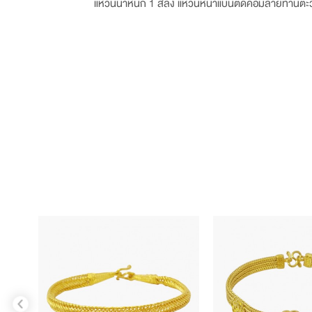
แหวนน้ำหนัก 1 สลึง แหวนหน้าแบนตัดคอมลายทานตะว