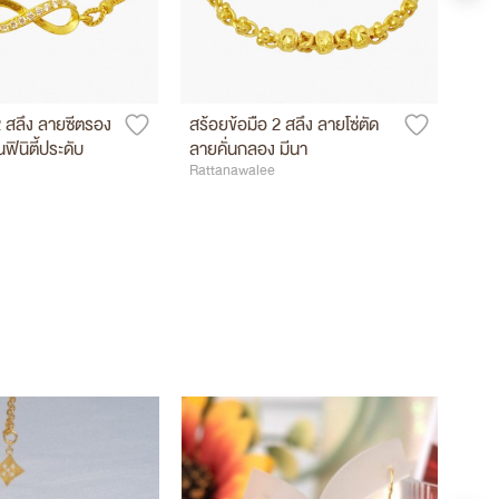
2 สลึง ลายซีตรอง
สร้อยข้อมือ 2 สลึง ลายโซ่ตัด
สร้อ
ฟินิตี้ประดับ
ลายคั่นกลอง มีนา
ตุ้ง
Rattanawalee
Ratt