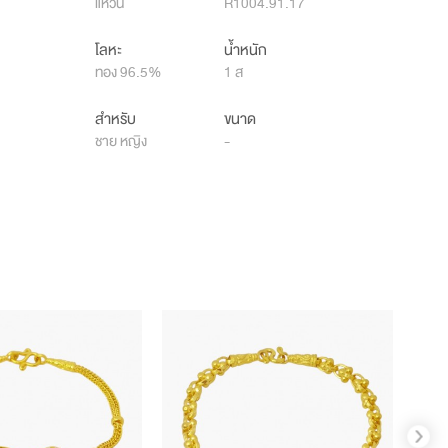
แหวน
R1004.91.17
โลหะ
น้ำหนัก
ทอง 96.5%
1 ส
สำหรับ
ขนาด
ชาย หญิง
-