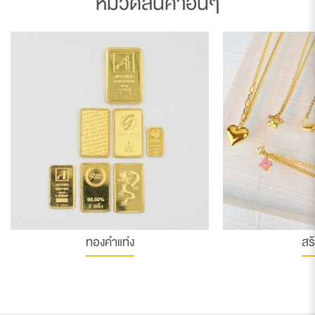
หมวดสินค้าอื่นๆ
ทองคำแท่ง
สร