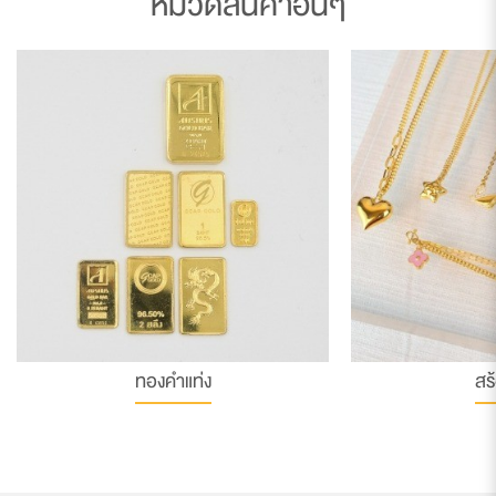
หมวดสินค้าอื่นๆ
ทองคำแท่ง
สร