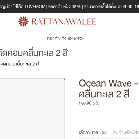
ญมีค่า ใส่โค้ด[LOVEMOM] ลดค่ากำเหน็จ 35% | สามารถสั่งซื้อได้ตั้งแต่ 09:00-1
ทองคำแท่ง 99.99%
ดคอมคลื่นทะเล 2 สี
ัดคอมคลื่นทะเล 2 สี
Ocean Wave - 
คลื่นทะเล 2 สี
ทอง 96.5%
เลือกขนาด :
53
สินค้าพร้อมส่