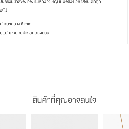
นธรรมชาติของท้องทะเลกว้างใหญ่ เหมือช่วงเวลาสงบได้ที่ถูก
อดไป
สี หน้ากว้าง 5 mm.
สมผสานกับศิลปะที่ละเอียดอ่อน
สินค้าที่คุณอาจสนใจ