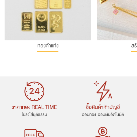
ทองคำแท่ง
สร
ราคาทอง REAL TIME
ซื้อสินค้าหักบัญชี
โปรงใส่ยุติธรรม
ออมทอง-ออมเงินอัตโนมัติ